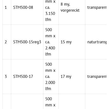
mm x
8 my,
1
STM500-08
ca.
transparent
vorgereckt
3.150
lfm
500
mm x
2
STM500-15reg3
ca.
15 my
naturtransp
2.400
lfm
500
mm x
3
STM500-17
ca.
17 my
transparent
2.000
lfm
500
mm x