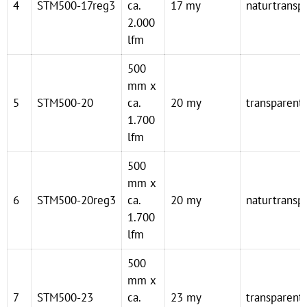
4
STM500-17reg3
ca.
17 my
naturtransp
2.000
lfm
500
mm x
5
STM500-20
ca.
20 my
transparent
1.700
lfm
500
mm x
6
STM500-20reg3
ca.
20 my
naturtransp
1.700
lfm
500
mm x
7
STM500-23
ca.
23 my
transparent