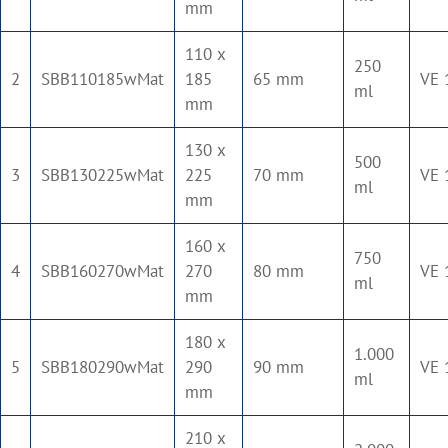
mm
110 x
250
2
SBB110185wMat
185
65 mm
VE 
ml
mm
130 x
500
3
SBB130225wMat
225
70 mm
VE 
ml
mm
160 x
750
4
SBB160270wMat
270
80 mm
VE 
ml
mm
180 x
1.000
5
SBB180290wMat
290
90 mm
VE 
ml
mm
210 x