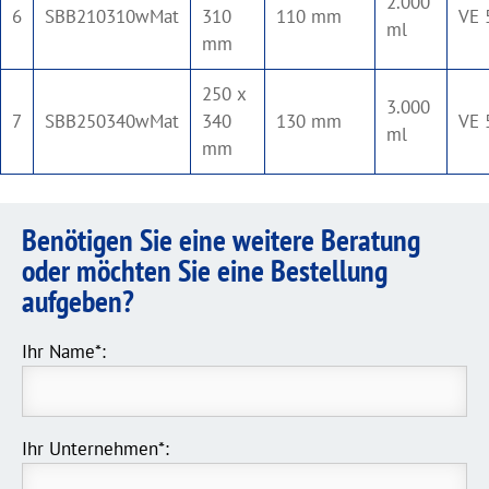
2.000
6
SBB210310wMat
310
110 mm
VE 
ml
mm
250 x
3.000
7
SBB250340wMat
340
130 mm
VE 
ml
mm
Benötigen Sie eine weitere Beratung
oder möchten Sie eine Bestellung
aufgeben?
Ihr Name*:
Ihr Unternehmen*: