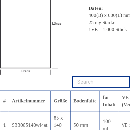
für
VE
#
Artikelnummer
Größe
Bodenfalte
Inhalt
(Ve
85 x
100
1
SBB085140wMat
140
50 mm
VE 
ml