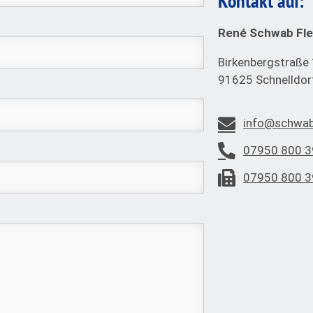
Kontakt auf:
René Schwab Fle
Birkenbergstraße
91625 Schnelldor
info@schwab
07950 800 3
07950 800 3