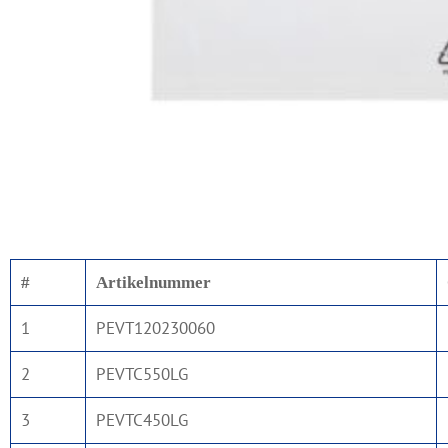
#
Artikelnummer
1
PEVT120230060
2
PEVTC550LG
3
PEVTC450LG