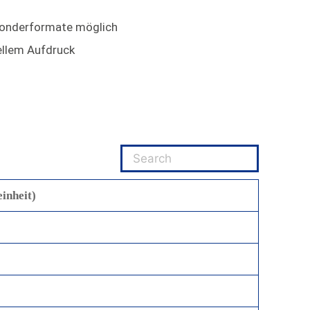
 Sonderformate möglich
ellem Aufdruck
inheit)