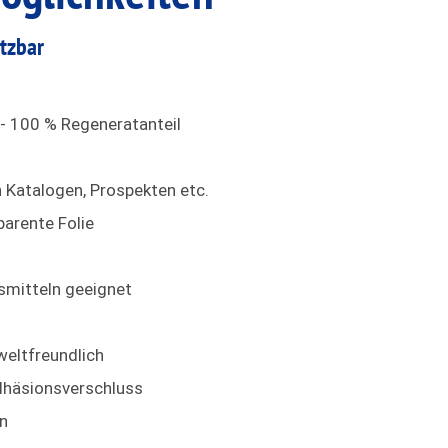
etzbar
- 100 % Regeneratanteil
 Katalogen, Prospekten etc.
arente Folie
mitteln geeignet
eltfreundlich
dhäsionsverschluss
en