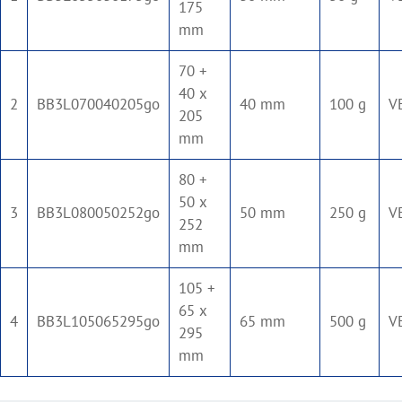
175
mm
70 +
40 x
2
BB3L070040205go
40 mm
100 g
V
205
mm
80 +
50 x
3
BB3L080050252go
50 mm
250 g
V
252
mm
105 +
65 x
4
BB3L105065295go
65 mm
500 g
V
295
mm