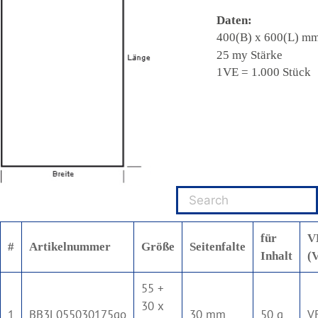
für
V
#
Artikelnummer
Größe
Seitenfalte
Inhalt
(
55 +
30 x
1
BB3L055030175go
30 mm
50 g
V